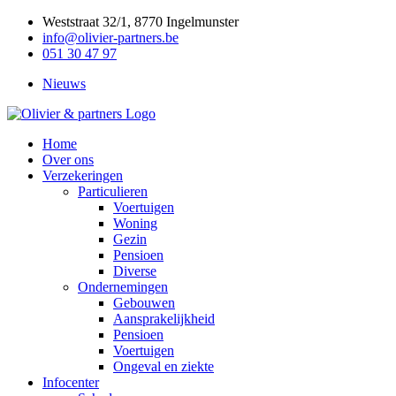
Skip
Weststraat 32/1, 8770 Ingelmunster
to
info@olivier-partners.be
content
051 30 47 97
Nieuws
Home
Over ons
Verzekeringen
Particulieren
Voertuigen
Woning
Gezin
Pensioen
Diverse
Ondernemingen
Gebouwen
Aansprakelijkheid
Pensioen
Voertuigen
Ongeval en ziekte
Infocenter